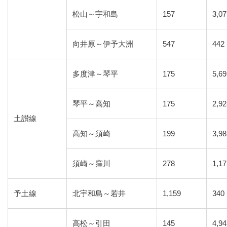
松山～宇和島
157
3,0
向井原～伊予大洲
547
442
多度津～琴平
175
5,6
琴平～高知
175
2,9
土讃線
高知～須崎
199
3,9
須崎～窪川
278
1,1
予土線
北宇和島～若井
1,159
340
高松～引田
145
4,9