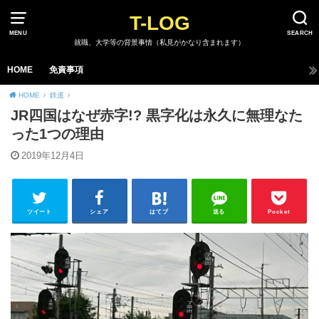
T-LOG
MENU
SEARCH
就職、大学等の背景事情（私見がかなり含まれます）
HOME
免責事項
HOME
鉄道
JR四国はなぜ赤字!? 黒字化は永久に無理なた
った1つの理由
2019年12月4日
ツイート
シェア
はてブ
送る
Pocket