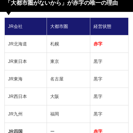
「大都市圏がないから」が赤字の唯一の理由
JR会社
大都市圏
経営状態
JR北海道
札幌
赤字
JR東日本
東京
黒字
JR東海
名古屋
黒字
JR西日本
大阪
黒字
JR九州
福岡
黒字
JR四国
ー
赤字