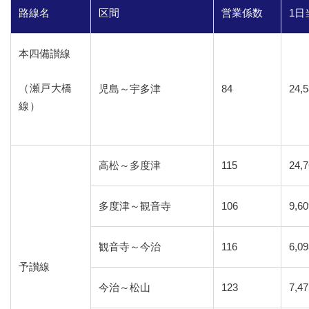
路線名
区間
営業係数
1
本四備讃線
（瀬戸大橋
児島～宇多津
84
24,
線）
高松～多度津
115
24,
多度津～観音寺
106
9,6
観音寺～今治
116
6,0
予讃線
今治～松山
123
7,4