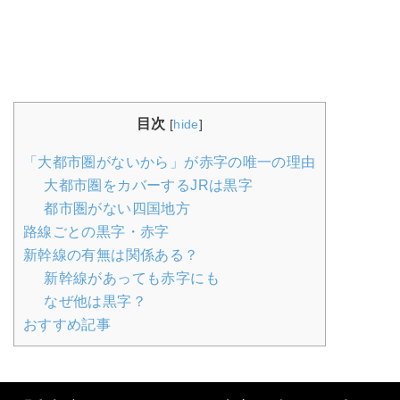
目次
[
hide
]
「大都市圏がないから」が赤字の唯一の理由
大都市圏をカバーするJRは黒字
都市圏がない四国地方
路線ごとの黒字・赤字
新幹線の有無は関係ある？
新幹線があっても赤字にも
なぜ他は黒字？
おすすめ記事