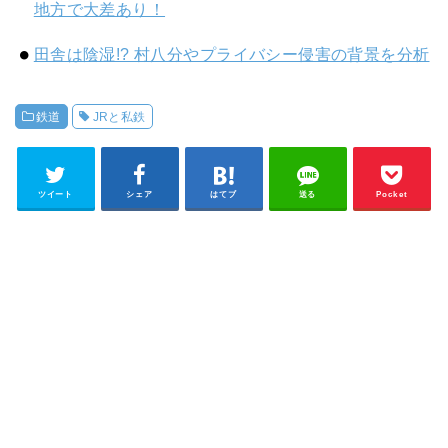
地方で大差あり！
田舎は陰湿!? 村八分やプライバシー侵害の背景を分析
鉄道
JRと私鉄
ツイート
シェア
はてブ
送る
Pocket