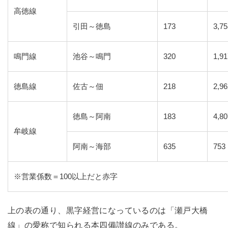
高徳線
引田～徳島
173
3,7
鳴門線
池谷～鳴門
320
1,9
徳島線
佐古～佃
218
2,9
徳島～阿南
183
4,8
牟岐線
阿南～海部
635
753
※営業係数＝100以上だと赤字
上の表の通り、黒字経営になっているのは「瀬戸大橋
線」の愛称で知られる本四備讃線のみである。