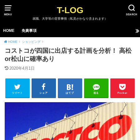
T-LOG
MENU
SEARCH
就職、大学等の背景事情（私見がかなり含まれます）
HOME
免責事項
HOME
ショッピング
コストコが四国に出店する計画を分析！ 高松
or松山に確率あり
2020年4月1日
ツイート
シェア
はてブ
送る
Pocket