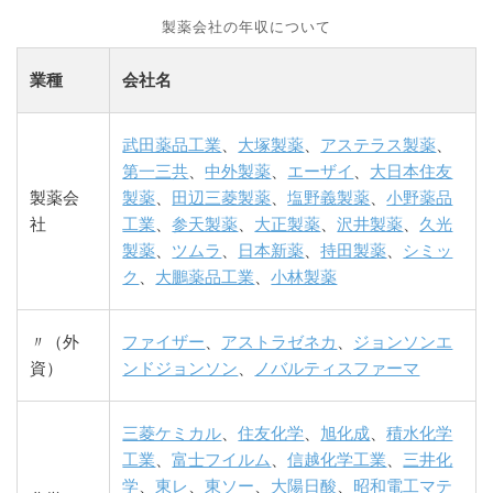
製薬会社の年収について
業種
会社名
武田薬品工業
、
大塚製薬
、
アステラス製薬
、
第一三共
、
中外製薬
、
エーザイ
、
大日本住友
製薬会
製薬
、
田辺三菱製薬
、
塩野義製薬
、
小野薬品
社
工業
、
参天製薬
、
大正製薬
、
沢井製薬
、
久光
製薬
、
ツムラ
、
日本新薬
、
持田製薬
、
シミッ
ク
、
大鵬薬品工業
、
小林製薬
〃（外
ファイザー
、
アストラゼネカ
、
ジョンソンエ
資）
ンドジョンソン
、
ノバルティスファーマ
三菱ケミカル
、
住友化学
、
旭化成
、
積水化学
工業
、
富士フイルム
、
信越化学工業
、
三井化
学
、
東レ
、
東ソー
、
大陽日酸
、
昭和電工マテ