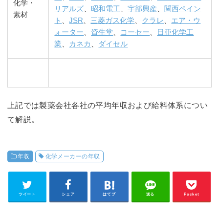
化学・
リアルズ
、
昭和電工
、
宇部興産
、
関西ペイン
素材
ト
、
JSR
、
三菱ガス化学
、
クラレ
、
エア・ウ
ォーター
、
資生堂
、
コーセー
、
日亜化学工
業
、
カネカ
、
ダイセル
上記では製薬会社各社の平均年収および給料体系につい
て解説。
年収
化学メーカーの年収
ツイート
シェア
はてブ
送る
Pocket