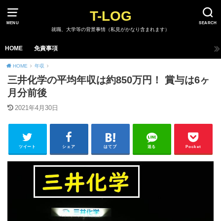
T-LOG
MENU
SEARCH
就職、大学等の背景事情（私見がかなり含まれます）
HOME
免責事項
HOME
年収
三井化学の平均年収は約850万円！ 賞与は6ヶ
月分前後
2021年4月30日
ツイート
シェア
はてブ
送る
Pocket