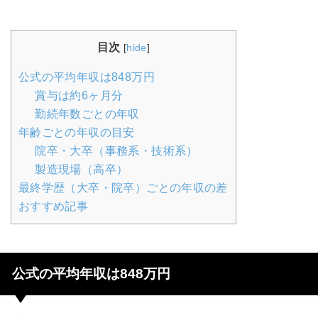
目次
[
hide
]
公式の平均年収は848万円
賞与は約6ヶ月分
勤続年数ごとの年収
年齢ごとの年収の目安
院卒・大卒（事務系・技術系）
製造現場（高卒）
最終学歴（大卒・院卒）ごとの年収の差
おすすめ記事
公式の平均年収は848万円