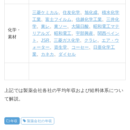
三菱ケミカル
、
住友化学
、
旭化成
、
積水化学
工業
、
富士フイルム
、
信越化学工業
、
三井化
学
、
東レ
、
東ソー
、
大陽日酸
、
昭和電工マテ
化学・
リアルズ
、
昭和電工
、
宇部興産
、
関西ペイン
素材
ト
、
JSR
、
三菱ガス化学
、
クラレ
、
エア・ウ
ォーター
、
資生堂
、
コーセー
、
日亜化学工
業
、
カネカ
、
ダイセル
上記では製薬会社各社の平均年収および給料体系につい
て解説。
年収
製薬会社の年収