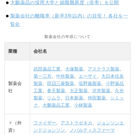
大鵬薬品の採用大学と就職難易度（倍率）を公開
製薬会社の離職率（新卒3年以内）の目安！ 各社を一
覧化
製薬会社の年収について
業種
会社名
武田薬品工業
、
大塚製薬
、
アステラス製薬
、
第一三共
、
中外製薬
、
エーザイ
、
大日本住友
製薬会
製薬
、
田辺三菱製薬
、
塩野義製薬
、
小野薬品
社
工業
、
参天製薬
、
大正製薬
、
沢井製薬
、
久光
製薬
、
ツムラ
、
日本新薬
、
持田製薬
、
シミッ
ク
、
大鵬薬品工業
、
小林製薬
〃（外
ファイザー
、
アストラゼネカ
、
ジョンソンエ
資）
ンドジョンソン
、
ノバルティスファーマ