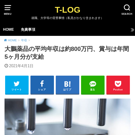
T-LOG
MENU
SEARCH
就職、大学等の背景事情（私見がかなり含まれます）
HOME
免責事項
HOME
年収
大鵬薬品の平均年収は約800万円、賞与は年間
5ヶ月分が支給
2021年4月1日
ツイート
シェア
はてブ
送る
Pocket