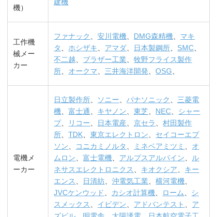
建機
機）
ファナック
、
安川電機
、
DMG森精機
、
マキ
工作機
タ
、
ホシザキ
、
アマダ
、
日本製鋼所
、
SMC
、
械メー
不二越
、
ブラザー工業
、
牧野フライス製作
カー
所
、
オークマ
、
三井海洋開発
、
OSG
、
日立製作所
、
ソニー
、
パナソニック
、
三菱電
機
、
富士通
、
キヤノン
、
東芝
、
NEC
、
シャー
プ
、
リコー
、
日本電産
、
京セラ
、
村田製作
所
、
TDK
、
東京エレクトロン
、
セイコーエプ
ソン
、
コニカミノルタ
、
ミネベアミツミ
、
オ
電機メ
ムロン
、
富士電機
、
アルプスアルパイン
、
ル
ーカー
ネサスエレクトロニクス
、
キオクシア
、
キー
エンス
、
日清紡
、
沖電気工業
、
横河電機
、
JVCケンウッド
、
カシオ計算機
、
ローム
、
シ
スメックス
、
イビデン
、
アドバンテスト
、
ア
ズビル
、
明電舎
、
太陽誘電
、
日本航空電子工