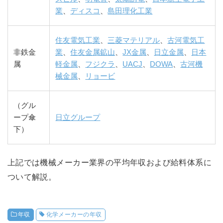
業
、
ディスコ
、
島田理化工業
住友電気工業
、
三菱マテリアル
、
古河電気工
非鉄金
業
、
住友金属鉱山
、
JX金属
、
日立金属
、
日本
属
軽金属
、
フジクラ
、
UACJ
、
DOWA
、
古河機
械金属
、
リョービ
（グル
ープ傘
日立グループ
下）
上記では機械メーカー業界の平均年収および給料体系に
ついて解説。
年収
化学メーカーの年収