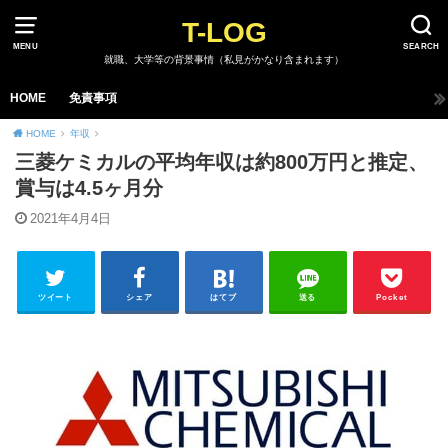
T-LOG
MENU
SEARCH
就職、大学等の背景事情（私見がかなり含まれます）
HOME
免責事項
HOME
年収
三菱ケミカルの平均年収は約800万円と推定、
賞与は4.5ヶ月分
2021年4月4日
ツイート
シェア
はてブ
送る
Pocket