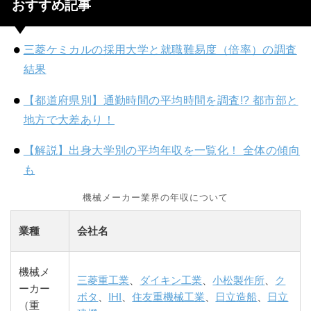
おすすめ記事
三菱ケミカルの採用大学と就職難易度（倍率）の調査
結果
【都道府県別】通勤時間の平均時間を調査!? 都市部と
地方で大差あり！
【解説】出身大学別の平均年収を一覧化！ 全体の傾向
も
機械メーカー業界の年収について
業種
会社名
機械メ
三菱重工業
、
ダイキン工業
、
小松製作所
、
ク
ーカー
ボタ
、
IHI
、
住友重機械工業
、
日立造船
、
日立
（重