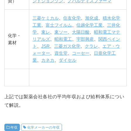
資）
ンドジョンソン
、
ノバルティスファーマ
三菱ケミカル
、
住友化学
、
旭化成
、
積水化学
工業
、
富士フイルム
、
信越化学工業
、
三井化
学
、
東レ
、
東ソー
、
大陽日酸
、
昭和電工マテ
化学・
リアルズ
、
昭和電工
、
宇部興産
、
関西ペイン
素材
ト
、
JSR
、
三菱ガス化学
、
クラレ
、
エア・ウ
ォーター
、
資生堂
、
コーセー
、
日亜化学工
業
、
カネカ
、
ダイセル
上記では製薬会社各社の平均年収および給料体系につい
て解説。
年収
化学メーカーの年収