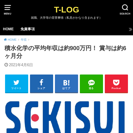
T-LOG
MENU
SEARCH
就職、大学等の背景事情（私見がかなり含まれます）
HOME
免責事項
HOME
年収
積水化学の平均年収は約900万円！ 賞与は約6
ヶ月分
2021年4月6日
ツイート
シェア
はてブ
送る
Pocket