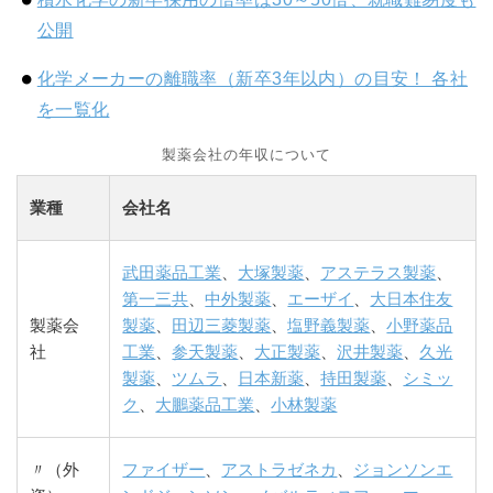
公開
化学メーカーの離職率（新卒3年以内）の目安！ 各社
を一覧化
製薬会社の年収について
業種
会社名
武田薬品工業
、
大塚製薬
、
アステラス製薬
、
第一三共
、
中外製薬
、
エーザイ
、
大日本住友
製薬会
製薬
、
田辺三菱製薬
、
塩野義製薬
、
小野薬品
社
工業
、
参天製薬
、
大正製薬
、
沢井製薬
、
久光
製薬
、
ツムラ
、
日本新薬
、
持田製薬
、
シミッ
ク
、
大鵬薬品工業
、
小林製薬
〃（外
ファイザー
、
アストラゼネカ
、
ジョンソンエ