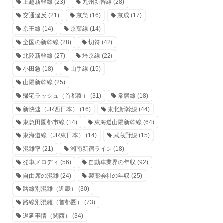
上越新幹線
(23)
九州新幹線
(28)
交通違反
(21)
京急
(16)
京成
(17)
京王線
(14)
京葉線
(14)
全国の新幹線
(28)
切符
(42)
北陸新幹線
(27)
埼京線
(22)
小田急
(18)
山手線
(15)
山陽新幹線
(25)
帰宅ラッシュ（首都圏）
(31)
常磐線
(18)
新快速（JR西日本）
(16)
東北新幹線
(44)
東急田園都市線
(14)
東海道山陽新幹線
(64)
東海道線（JR東日本）
(14)
武蔵野線
(15)
混雑率
(21)
湘南新宿ライン
(18)
発車メロディ
(56)
自動車業界の年収
(92)
自由席の混雑
(24)
製薬会社の年収
(25)
路線別混雑（近畿）
(30)
路線別混雑（首都圏）
(73)
遅延事情（関西）
(34)