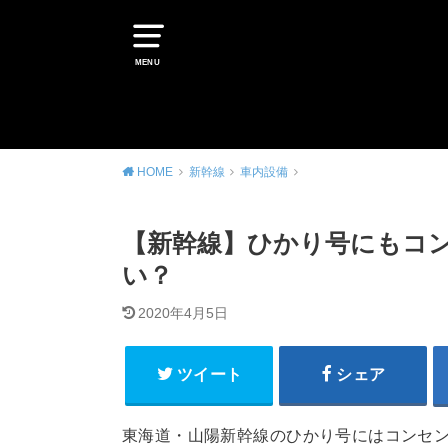
MENU
HOME
新幹線
車内設備
【新幹線】ひかり号にもコン
い？
2020年4月5日
ツイート
シェア
東海道・山陽新幹線のひかり号にはコンセ