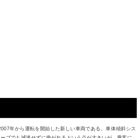
！
2007年から運転を開始した新しい車両である。車体傾斜シス
カーブでも減速せずに曲がれるという点が大きいが、乗客に