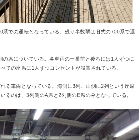
0系での運転となっている。残り半数弱は旧式の700系で運
窓側の席についている。各車両の一番前と後ろには1人ずつに
べての座席に1人ずつコンセントが設置されている。
れる車両となっている。海側に3列、山側に2列という座席
いるのは、3列側のA席と2列側のE席のみとなっている。