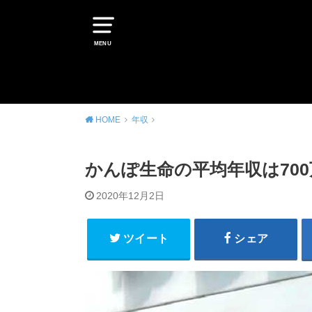
MENU
HOME
年収
かんぽ生命の平均年収は700
2020年12月2日
ツイート
シェア