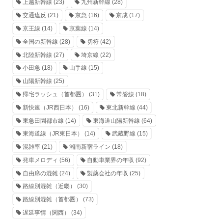
上越新幹線
(23)
九州新幹線
(28)
交通違反
(21)
京急
(16)
京成
(17)
京王線
(14)
京葉線
(14)
全国の新幹線
(28)
切符
(42)
北陸新幹線
(27)
埼京線
(22)
小田急
(18)
山手線
(15)
山陽新幹線
(25)
帰宅ラッシュ（首都圏）
(31)
常磐線
(18)
新快速（JR西日本）
(16)
東北新幹線
(44)
東急田園都市線
(14)
東海道山陽新幹線
(64)
東海道線（JR東日本）
(14)
武蔵野線
(15)
混雑率
(21)
湘南新宿ライン
(18)
発車メロディ
(56)
自動車業界の年収
(92)
自由席の混雑
(24)
製薬会社の年収
(25)
路線別混雑（近畿）
(30)
路線別混雑（首都圏）
(73)
遅延事情（関西）
(34)