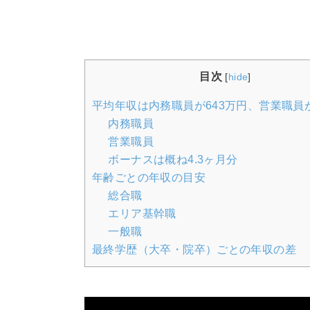
目次
[
hide
]
平均年収は内務職員が643万円、営業職員が
内務職員
営業職員
ボーナスは概ね4.3ヶ月分
年齢ごとの年収の目安
総合職
エリア基幹職
一般職
最終学歴（大卒・院卒）ごとの年収の差