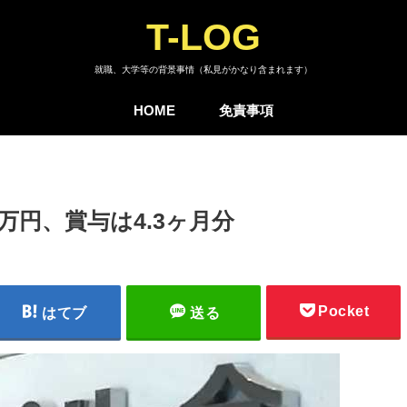
T-LOG
就職、大学等の背景事情（私見がかなり含まれます）
HOME
免責事項
万円、賞与は4.3ヶ月分
Pocket
はてブ
送る