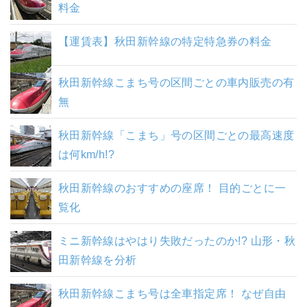
料金
【運賃表】秋田新幹線の特定特急券の料金
秋田新幹線こまち号の区間ごとの車内販売の有
無
秋田新幹線「こまち」号の区間ごとの最高速度
は何km/h!?
秋田新幹線のおすすめの座席！ 目的ごとに一
覧化
ミニ新幹線はやはり失敗だったのか!? 山形・秋
田新幹線を分析
秋田新幹線こまち号は全車指定席！ なぜ自由