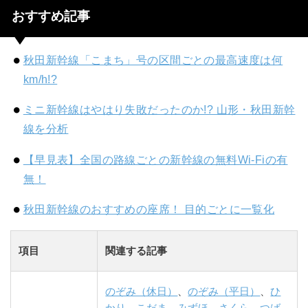
おすすめ記事
秋田新幹線「こまち」号の区間ごとの最高速度は何
km/h!?
ミニ新幹線はやはり失敗だったのか!? 山形・秋田新幹
線を分析
【早見表】全国の路線ごとの新幹線の無料Wi-Fiの有
無！
秋田新幹線のおすすめの座席！ 目的ごとに一覧化
項目
関連する記事
のぞみ（休日）
、
のぞみ（平日）
、
ひ
かり
、
こだま
、
みずほ
、
さくら
、
つば