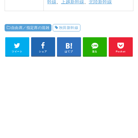
幹線
、
上越新幹線
、
北陸新幹線
自由席／指定席の混雑
秋田新幹線
ツイート
シェア
はてブ
送る
Pocket