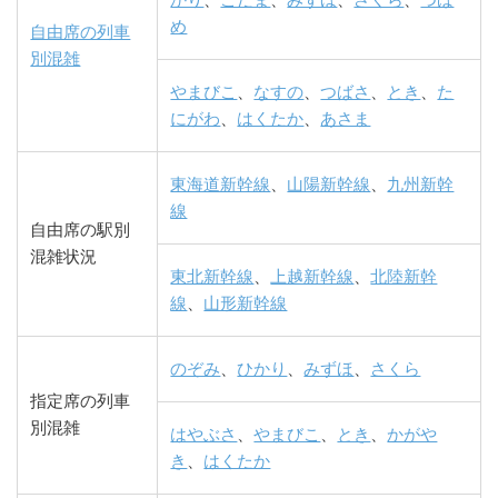
め
自由席の列車
別混雑
やまびこ
、
なすの
、
つばさ
、
とき
、
た
にがわ
、
はくたか
、
あさま
東海道新幹線
、
山陽新幹線
、
九州新幹
線
自由席の駅別
混雑状況
東北新幹線
、
上越新幹線
、
北陸新幹
線
、
山形新幹線
のぞみ
、
ひかり
、
みずほ
、
さくら
指定席の列車
別混雑
はやぶさ
、
やまびこ
、
とき
、
かがや
き
、
はくたか