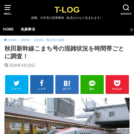
T-LOG
MENU
SEARCH
就職、大学等の背景事情（私見がかなり含まれます）
HOME
免責事項
HOME
新幹線
自由席／指定席の混雑
秋田新幹線こまち号の混雑状況を時間帯ごと
に調査！
2020年4月20日
ツイート
シェア
はてブ
送る
Pocket