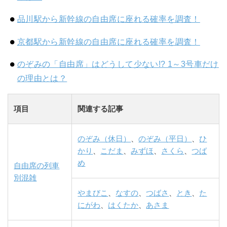
品川駅から新幹線の自由席に座れる確率を調査！
京都駅から新幹線の自由席に座れる確率を調査！
のぞみの「自由席」はどうして少ない!? 1～3号車だけ
の理由とは？
項目
関連する記事
のぞみ（休日）
、
のぞみ（平日）
、
ひ
かり
、
こだま
、
みずほ
、
さくら
、
つば
め
自由席の列車
別混雑
やまびこ
、
なすの
、
つばさ
、
とき
、
た
にがわ
、
はくたか
、
あさま