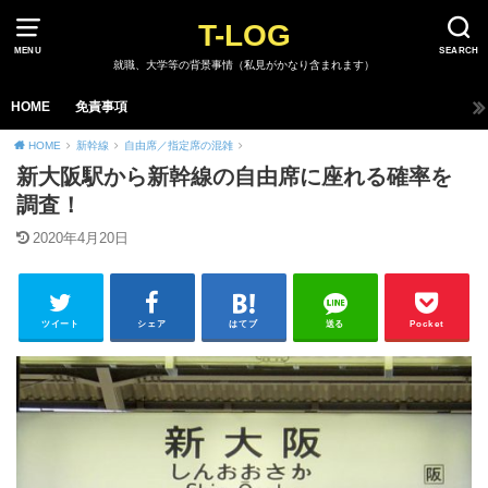
T-LOG
MENU
SEARCH
就職、大学等の背景事情（私見がかなり含まれます）
HOME
免責事項
HOME
新幹線
自由席／指定席の混雑
新大阪駅から新幹線の自由席に座れる確率を
調査！
2020年4月20日
ツイート
シェア
はてブ
送る
Pocket