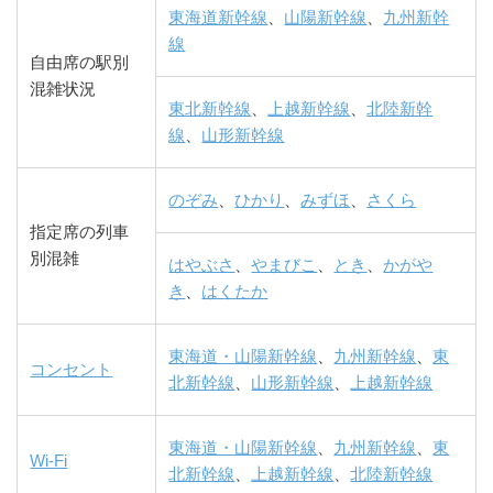
東海道新幹線
、
山陽新幹線
、
九州新幹
線
自由席の駅別
混雑状況
東北新幹線
、
上越新幹線
、
北陸新幹
線
、
山形新幹線
のぞみ
、
ひかり
、
みずほ
、
さくら
指定席の列車
別混雑
はやぶさ
、
やまびこ
、
とき
、
かがや
き
、
はくたか
東海道・山陽新幹線
、
九州新幹線
、
東
コンセント
北新幹線
、
山形新幹線
、
上越新幹線
東海道・山陽新幹線
、
九州新幹線
、
東
Wi-Fi
北新幹線
、
上越新幹線
、
北陸新幹線