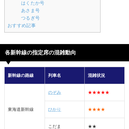
はくたか号
あさま号
つるぎ号
おすすめ記事
各新幹線の指定席の混雑動向
新幹線の路線
列車名
混雑状況
のぞみ
★★★★★
東海道新幹線
ひかり
★★★★
こだま
★★