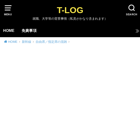
T-LOG
MENU
SEARCH
就職、大学等の背景事情（私見がかなり含まれます）
HOME
免責事項
HOME
新幹線
自由席／指定席の混雑